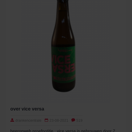
over vice versa
drankencentrale
23-08-2021
519
beeronweb proefnotitie : vice versa is gebrouwen door 2