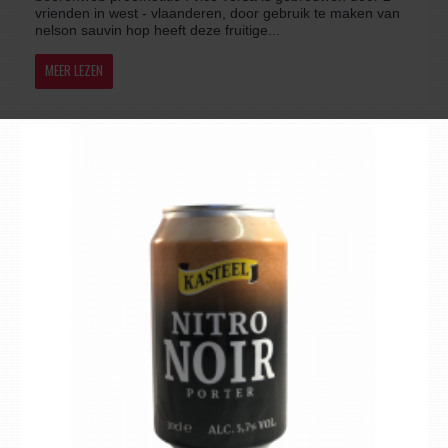
vrienden in west - vlaanderen, door gebruik te maken van
nelson sauvin hop heeft deze fruitige...
MEER LEZEN