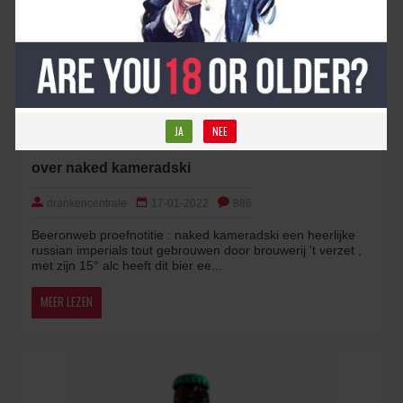
JA
NEE
over naked kameradski
drankencentrale
17-01-2022
886
Beeronweb proefnotitie : naked kameradski een heerlijke
russian imperials tout gebrouwen door brouwerij 't verzet ,
met zijn 15° alc heeft dit bier ee...
MEER LEZEN