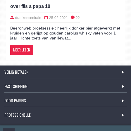
over fils a papa 10
drankencentrale
25-02-2021
22
Beeronweb proefsessie : heerlijk donker bier afgewerkt met
kruiden en gerijpt op gouden carolus whisky vaten voor 1
jaar , lichte toets van vanillewat...
MEER LEZEN
VEILIG BETALEN
FAST SHIPPING
FOOD PAIRING
PROFESSIONELLE