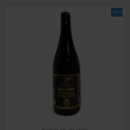
Nieuw
bravoure oak and smoke