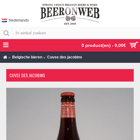
Nederlands
0 product(en) - 0,00€
Belgische bieren
Cuvee des jacobins
CUVEE DES JACOBINS