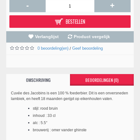
-
+
BESTELLEN
Verlanglijst
Product vergelijk
0 beoordeling(en)
Geef beoordeling
/
OMSCHRIJVING
BEOORDELINGEN (0)
Cuvée des Jacobins is een 100 % foederbier. Dit is een onversneden
lambiek, en heeft 18 maanden gerijpt op eikenhouten vaten.
stijl: rood bruin
inhoud : 33 cl
alc : 5.5°
brouwerij : omer vander ghinste