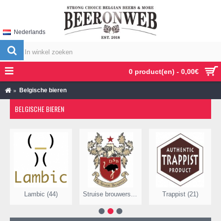
Nederlands
0 product(en) - 0,00€
Belgische bieren
BELGISCHE BIEREN
Lambic (44)
Struise brouwers (1)
Trappist (21)