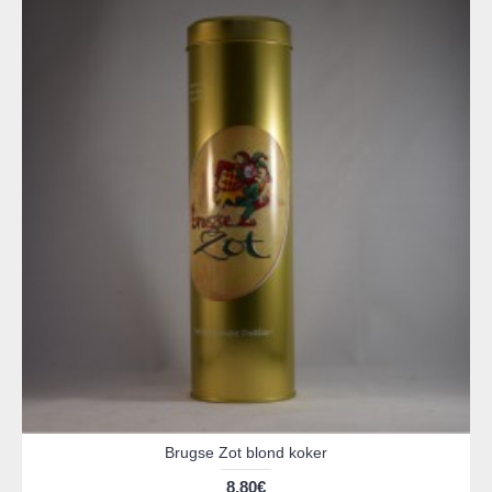
Brugse Zot blond koker
8,80€