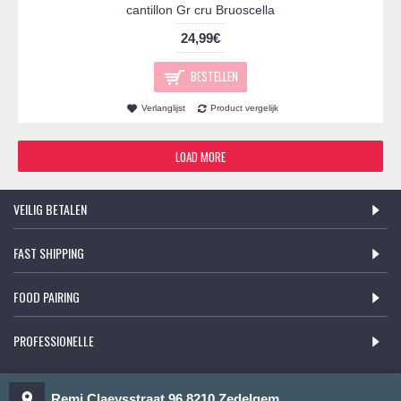
cantillon Gr cru Bruoscella
24,99€
BESTELLEN
Verlanglijst
Product vergelijk
LOAD MORE
VEILIG BETALEN
FAST SHIPPING
FOOD PAIRING
PROFESSIONELLE
Remi Claeysstraat 96 8210 Zedelgem