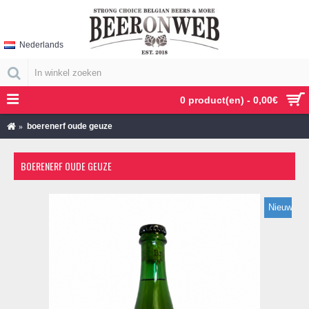
Nederlands
0 product(en) - 0,00€
boerenerf oude geuze
BOERENERF OUDE GEUZE
Nieuw