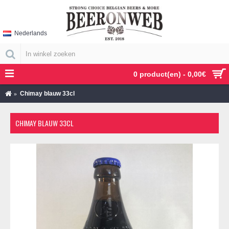
Nederlands
0 product(en) - 0,00€
Chimay blauw 33cl
CHIMAY BLAUW 33CL