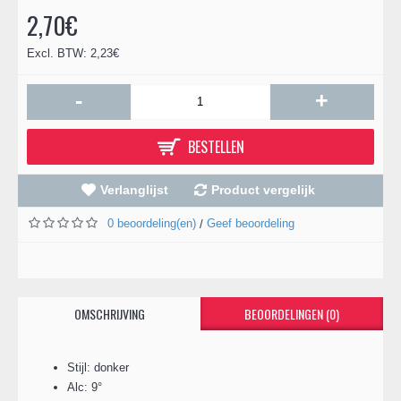
2,70€
Excl. BTW: 2,23€
-
+
BESTELLEN
Verlanglijst
Product vergelijk
0 beoordeling(en)
Geef beoordeling
/
OMSCHRIJVING
BEOORDELINGEN (0)
Stijl: donker
Alc: 9°